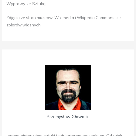
Wyprawy ze Sztuką
Zdjęcia ze stron muzeów, Wikimedia i Wkipedia Commons, ze
zbiorów własnych
Przemysław Głowacki
Jestem historykiem sztuki i edukatorem muzealnym. Od wielu