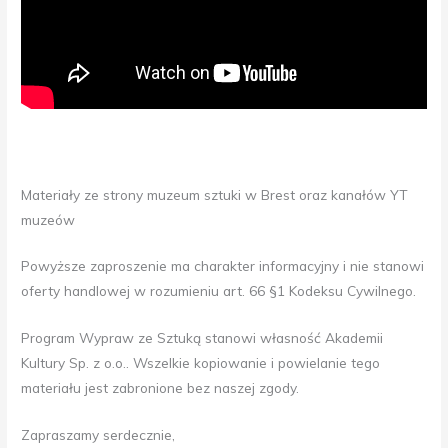
Materiały ze strony muzeum sztuki w Brest oraz kanałów YT
muzeów
Powyższe zaproszenie ma charakter informacyjny i nie stanowi
oferty handlowej w rozumieniu art. 66 §1 Kodeksu Cywilnego.
Program Wypraw ze Sztuką stanowi własność Akademii
Kultury Sp. z o.o.. Wszelkie kopiowanie i powielanie tego
materiału jest zabronione bez naszej zgody.
Zapraszamy serdecznie,