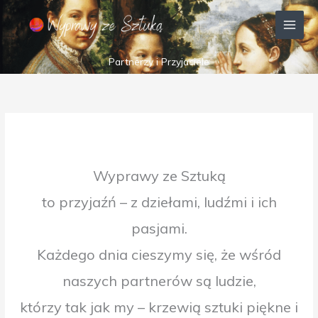
Przejdź
MAI
do
MEN
treści
Partnerzy i Przyjaciele
Wyprawy ze Sztuką
to przyjaźń – z dziełami, ludźmi i ich
pasjami.
Każdego dnia cieszymy się, że wśród
naszych partnerów są ludzie,
którzy tak jak my – krzewią sztuki piękne i