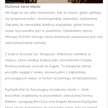
Duchowe serce miasta
Ale Egipt to nie tylko faraonowie. Kair to miasto, gdzie splatają
się tysiąclecia kultur: chrześcijańskiej, islamskiej i żydowskiej.
Zajrzymy do niezwykłej dzielnicy koptyjskiej, gdzie historia
wciąż wyczuwalna jest w powietrzu. Odwiedzimy słynny
Wiszący Kościół, którego nawa dosłownie zawieszona jest nad
starożytną bramą rzymską.
Z kolei w Kościele św. Sergiusza i Bakchusa staniemy w
miejscu, które według tradycji było schronieniem Świętej
Rodziny podczas ucieczki do Egiptu. Ta świątynia, której
początki sięgają V wieku, skrywa jedno z najbardziej
poruszających miejsc w historii wczesnego chrześcijaństwa.
Koptyjski Kair to fascynujący mozaikowy świat — obok
kościołów znajdziemy tu pozostałości starożytnej fortecy
Babilon, synagogę Ben Ezra oraz bogate Muzeum Koptyjskie,
które chroni dziedzictwo tej niezwykle starej, dziś już niemal