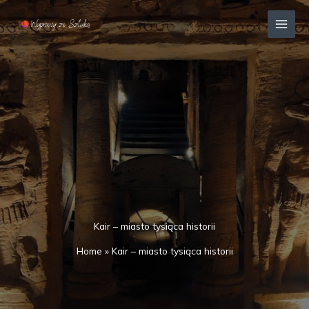
Przejdź
MAI
do
MEN
treści
Kair – miasto tysiąca historii
Home
»
Kair – miasto tysiąca historii