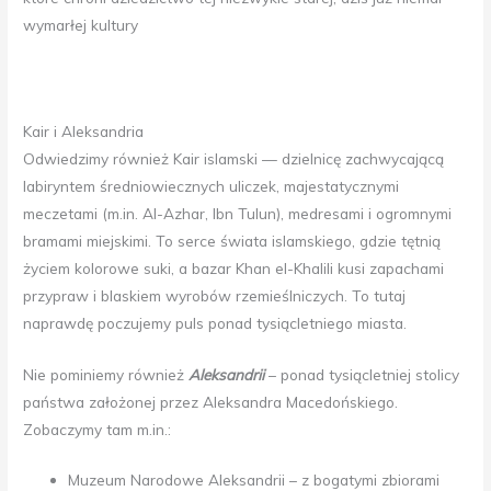
wymarłej kultury
Kair i Aleksandria
Odwiedzimy również Kair islamski — dzielnicę zachwycającą
labiryntem średniowiecznych uliczek, majestatycznymi
meczetami (m.in. Al-Azhar, Ibn Tulun), medresami i ogromnymi
bramami miejskimi. To serce świata islamskiego, gdzie tętnią
życiem kolorowe suki, a bazar Khan el-Khalili kusi zapachami
przypraw i blaskiem wyrobów rzemieślniczych. To tutaj
naprawdę poczujemy puls ponad tysiącletniego miasta.
Nie pominiemy również
Aleksandrii
– ponad tysiącletniej stolicy
państwa założonej przez Aleksandra Macedońskiego.
Zobaczymy tam m.in.:
Muzeum Narodowe Aleksandrii – z bogatymi zbiorami