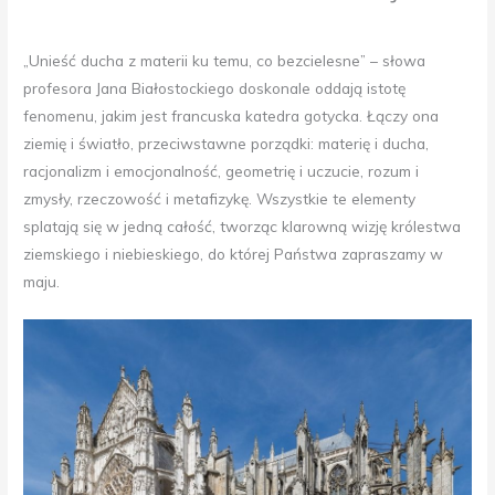
„Unieść ducha z materii ku temu, co bezcielesne” – słowa
profesora Jana Białostockiego doskonale oddają istotę
fenomenu, jakim jest francuska katedra gotycka. Łączy ona
ziemię i światło, przeciwstawne porządki: materię i ducha,
racjonalizm i emocjonalność, geometrię i uczucie, rozum i
zmysły, rzeczowość i metafizykę. Wszystkie te elementy
splatają się w jedną całość, tworząc klarowną wizję królestwa
ziemskiego i niebieskiego, do której Państwa zapraszamy w
maju.