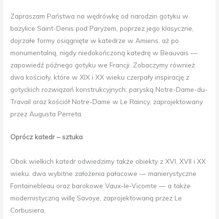
Zapraszam Państwa na wędrówkę od narodzin gotyku w
bazylice Saint-Denis pod Paryżem, poprzez jego klasyczne,
dojrzałe formy osiągnięte w katedrze w Amiens, aż po
monumentalną, nigdy niedokończoną katedrę w Beauvais —
zapowiedź późnego gotyku we Francji. Zobaczymy również
dwa kościoły, które w XIX i XX wieku czerpały inspirację z
gotyckich rozwiązań konstrukcyjnych: paryską Notre-Dame-du-
Travail oraz kościół Notre-Dame w Le Raincy, zaprojektowany
przez Augusta Perreta.
Oprócz katedr – sztuka
Obok wielkich katedr odwiedzimy także obiekty z XVI, XVII i XX
wieku: dwa wybitne założenia pałacowe — manierystyczne
Fontainebleau oraz barokowe Vaux-le-Vicomte — a także
modernistyczną willę Savoye, zaprojektowaną przez Le
Corbusiera.