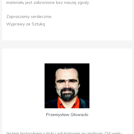
materiału jest zabronione bez naszej zgody.
Zapraszamy serdecznie,
Wyprawy ze Sztuką
Przemysław Głowacki
Jestem historykiem sztuki i edukatorem muzealnym. Od wielu