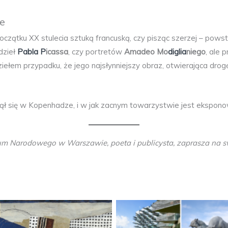
e
oczątku XX stulecia sztuką francuską, czy pisząc szerzej – pow
dzieł
Pabla P
icassa
, czy portretów
Amadeo Mo
diglia
niego
, ale 
dziełem przypadku, że jego najsłynniejszy obraz, otwierająca dro
iął się w Kopenhadze, i w jak zacnym towarzystwie jest ekspo
zeum Narodowego w Warszawie, poeta i publicysta, zaprasza na