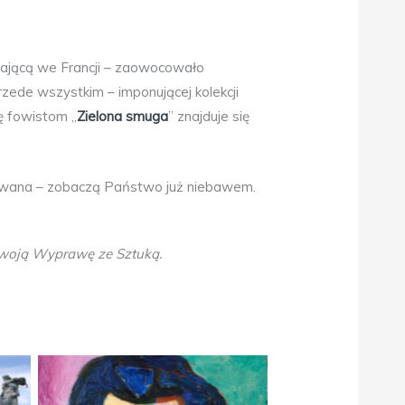
stającą we Francji – zaowocowało
przede wszystkim – imponującej kolekcji
gę fowistom „
Zielona smuga
” znajduje się
nowana – zobaczą Państwo już niebawem.
 swoją Wyprawę ze Sztuką.