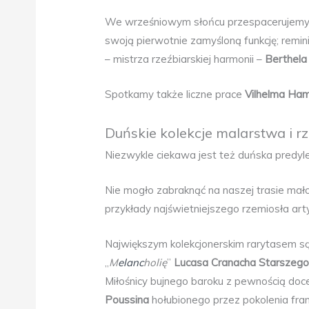
We wrześniowym słońcu przespacerujemy 
swoją pierwotnie zamyśloną funkcję; remi
– mistrza rzeźbiarskiej harmonii –
Berthela
Spotkamy także liczne prace
Vilhelma Ha
Duńskie kolekcje malarstwa i r
Niezwykle ciekawa jest też duńska predyle
Nie mogło zabraknąć na naszej trasie mał
przykłady najświetniejszego rzemiosła arty
Największym kolekcjonerskim rarytasem s
„
M
elanc
holię
”
Lucasa Cranacha Starszeg
Miłośnicy bujnego baroku z pewnością doc
Poussina
hołubionego przez pokolenia fran