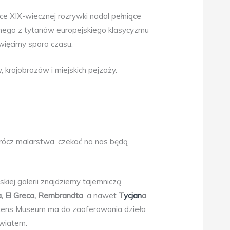
jsce XIX-wiecznej rozrywki nadal pełniące
ednego z tytanów europejskiego klasycyzmu
ięcimy sporo czasu.
 krajobrazów i miejskich pejzaży.
prócz malarstwa, czekać na nas będą
skiej galerii znajdziemy tajemniczą
a, El Greca, Rembrandta
, a nawet
T
ycjan
a
.
atens Museum ma do zaoferowania dzieła
światem.