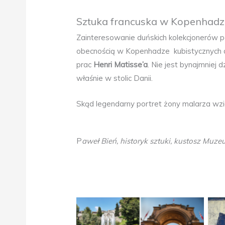
Sztuka francuska w Kopenhadz
Zainteresowanie duńskich kolekcjonerów p
obecnością w Kopenhadze kubistycznych 
prac
Henri Matisse’a
. Nie jest bynajmniej 
właśnie w stolic Danii.
Skąd legendarny portret żony malarza wz
P
aweł Bień, historyk sztuki, kustosz Mu