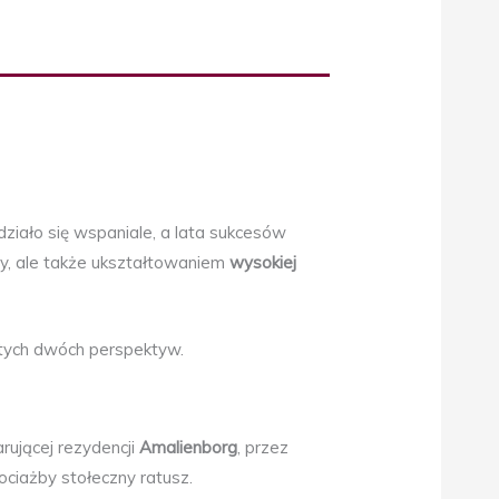
iało się wspaniale, a lata sukcesów
awy, ale także ukształtowaniem
wysokiej
 tych dwóch perspektyw.
ującej rezydencji
Amalienborg
, przez
ciażby stołeczny ratusz.