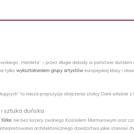
wskiego „Hamleta” – przez długie dekady w państwie duńskim dz
ie tylko
wykształceniem grupy artystów
europejskiej klasy i sł
ących” to nasza propozycja obejrzenia stolicy Danii właśnie z
 i sztuka duńska
 Kirke
, nie bez kozery zwanego Kościołem Marmurowym oraz czar
terpretowania architektonicznego dziedzictwa jakie stanowi cho