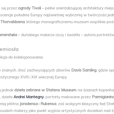
się przez
ogrody Tivoli
– pełne orientalizującej architektury mie
niscencje południa Europy najświetniej wybrzmią w twórczości j
 Thorvaldsena
, którego monograficznemu muzeum wspólnie pośw
mmershøia
– duńskiego malarza ciszy i światła – autora portretów,
zemiosła
kcja do kolekcjonowania.
o znanych, choć zachwycających zbiorów
Davis Samling
, gdzie o
stycznego XVIII i XIX wiecznej Europy.
ą jednak
dzieła zebrane w Statens Museum
; na ścianach kopenha
o
, dzieła
Andrei Mantegny
, portrety malowane przez
Parmigianin
enią płótna
Joradensa
i
Rubensa
, zaś wolącym klasyczny ład St
cuskich malarzy jako punkt wyjścia artystycznych dociekań nad 