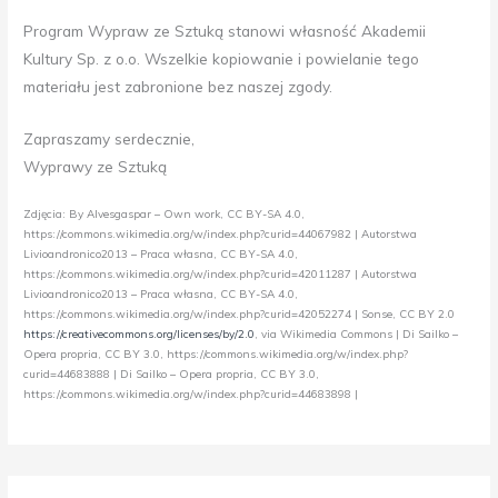
Program Wypraw ze Sztuką stanowi własność Akademii
Kultury Sp. z o.o. Wszelkie kopiowanie i powielanie tego
materiału jest zabronione bez naszej zgody.
Zapraszamy serdecznie,
Wyprawy ze Sztuką
Zdjęcia: By Alvesgaspar – Own work, CC BY-SA 4.0,
https://commons.wikimedia.org/w/index.php?curid=44067982 | Autorstwa
Livioandronico2013 – Praca własna, CC BY-SA 4.0,
https://commons.wikimedia.org/w/index.php?curid=42011287 | Autorstwa
Livioandronico2013 – Praca własna, CC BY-SA 4.0,
https://commons.wikimedia.org/w/index.php?curid=42052274 | Sonse, CC BY 2.0
https://creativecommons.org/licenses/by/2.0
, via Wikimedia Commons | Di Sailko –
Opera propria, CC BY 3.0, https://commons.wikimedia.org/w/index.php?
curid=44683888 | Di Sailko – Opera propria, CC BY 3.0,
https://commons.wikimedia.org/w/index.php?curid=44683898 |