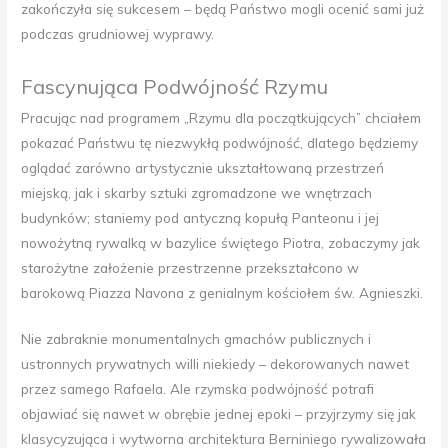
zakończyła się sukcesem – będą Państwo mogli ocenić sami już
podczas grudniowej wyprawy.
Fascynująca Podwójność Rzymu
Pracując nad programem „Rzymu dla początkujących” chciałem
pokazać Państwu tę niezwykłą podwójność, dlatego będziemy
oglądać zarówno artystycznie ukształtowaną przestrzeń
miejską, jak i skarby sztuki zgromadzone we wnętrzach
budynków; staniemy pod antyczną kopułą Panteonu i jej
nowożytną rywalką w bazylice świętego Piotra, zobaczymy jak
starożytne założenie przestrzenne przekształcono w
barokową Piazza Navona z genialnym kościołem św. Agnieszki.
Nie zabraknie monumentalnych gmachów publicznych i
ustronnych prywatnych willi niekiedy – dekorowanych nawet
przez samego Rafaela. Ale rzymska podwójność potrafi
objawiać się nawet w obrębie jednej epoki – przyjrzymy się jak
klasycyzująca i wytworna architektura Berniniego rywalizowała