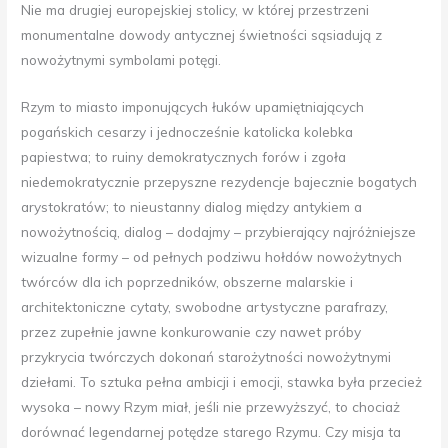
Nie ma drugiej europejskiej stolicy, w której przestrzeni
monumentalne dowody antycznej świetności sąsiadują z
nowożytnymi symbolami potęgi.
Rzym to miasto imponujących łuków upamiętniających
pogańskich cesarzy i jednocześnie katolicka kolebka
papiestwa; to ruiny demokratycznych forów i zgoła
niedemokratycznie przepyszne rezydencje bajecznie bogatych
arystokratów; to nieustanny dialog między antykiem a
nowożytnością, dialog – dodajmy – przybierający najróżniejsze
wizualne formy – od pełnych podziwu hołdów nowożytnych
twórców dla ich poprzedników, obszerne malarskie i
architektoniczne cytaty, swobodne artystyczne parafrazy,
przez zupełnie jawne konkurowanie czy nawet próby
przykrycia twórczych dokonań starożytności nowożytnymi
dziełami. To sztuka pełna ambicji i emocji, stawka była przecież
wysoka – nowy Rzym miał, jeśli nie przewyższyć, to chociaż
dorównać legendarnej potędze starego Rzymu. Czy misja ta