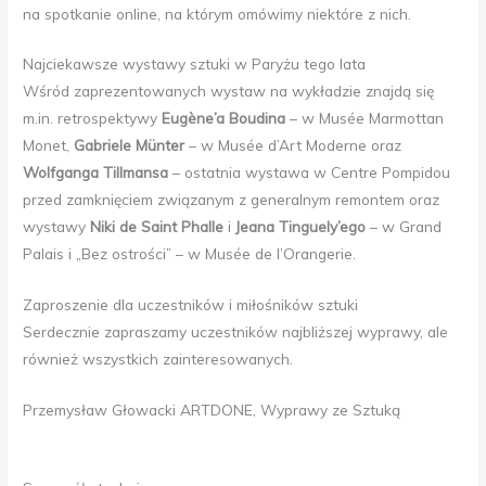
na spotkanie online, na którym omówimy niektóre z nich.
Najciekawsze wystawy sztuki w Paryżu tego lata
Wśród zaprezentowanych wystaw na wykładzie znajdą się
m.in. retrospektywy
Eugène’a Boudina
– w Musée Marmottan
Monet,
Gabriele Münter
– w Musée d’Art Moderne oraz
Wolfganga Tillmansa
– ostatnia wystawa w Centre Pompidou
przed zamknięciem związanym z generalnym remontem oraz
wystawy
Niki de Saint Phalle
i
Jeana Tinguely’ego
– w Grand
Palais i „Bez ostrości” – w Musée de l’Orangerie.
Zaproszenie dla uczestników i miłośników sztuki
Serdecznie zapraszamy uczestników najbliższej wyprawy, ale
również wszystkich zainteresowanych.
Przemysław Głowacki ARTDONE, Wyprawy ze Sztuką