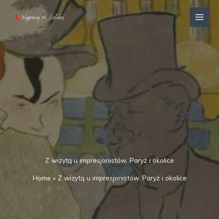
Przejdź
MAI
do
MEN
treści
Z wizytą u impresjonistów. Paryż i okolice
Home
»
Z wizytą u impresjonistów. Paryż i okolice