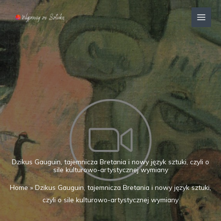
Przejdź
MAI
do
MEN
treści
Dzikus Gauguin, tajemnicza Bretania i nowy język sztuki, czyli o
sile kulturowo-artystycznej wymiany
Home
»
Dzikus Gauguin, tajemnicza Bretania i nowy język sztuki,
czyli o sile kulturowo-artystycznej wymiany