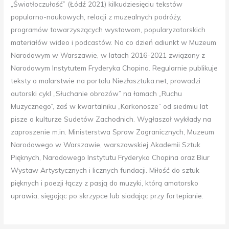
„Światłoczułość” (Łódź 2021) kilkudziesięciu tekstów
popularno-naukowych, relacji z muzealnych podróży,
programów towarzyszących wystawom, popularyzatorskich
materiałów wideo i podcastów. Na co dzień adiunkt w Muzeum
Narodowym w Warszawie, w latach 2016-2021 związany z
Narodowym Instytutem Fryderyka Chopina. Regularnie publikuje
teksty o malarstwie na portalu Niezłasztuka.net, prowadzi
autorski cykl „Słuchanie obrazów” na łamach „Ruchu
Muzycznego”, zaś w kwartalniku „Karkonosze” od siedmiu lat
pisze o kulturze Sudetów Zachodnich. Wygłaszał wykłady na
zaproszenie m.in. Ministerstwa Spraw Zagranicznych, Muzeum
Narodowego w Warszawie, warszawskiej Akademii Sztuk
Pięknych, Narodowego Instytutu Fryderyka Chopina oraz Biur
Wystaw Artystycznych i licznych fundacji. Miłość do sztuk
pięknych i poezji łączy z pasją do muzyki, którą amatorsko
uprawia, sięgając po skrzypce lub siadając przy fortepianie.