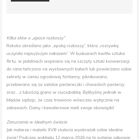
Kilka słów o „epoce rozkoszy”
Rokoko określano jako „epokę rozkoszy”, która „rozrywkę
uczyniła najwyższym nakazem”. W buduarach kwitła sztuka
flirtu, w jadalniach wspinano się na szczyty sztuki konwersacji,
do rana tańczono na wystawnych balach lub powierzano sobie
sekrety w cieniu ogrodowej fontanny; piknikowano,
przebierano się za sielskie pastereczki i chwackich pasterzy
oraz… z lubością grano w ciuciubabkę. Bylibyśmy jednak w
błędzie sądząc, że czas trawiono wówczas wyłącznie na
zabawach. Damy i kawalerowie mieli swoje obowiązki!
Zanurzenie w idealnym świecie
Jak malarze i malarki XVIII stulecia wyobrażali sobie idealne
życie? Podczas wykładu 12 marca 2026 na to pytanie odpowie