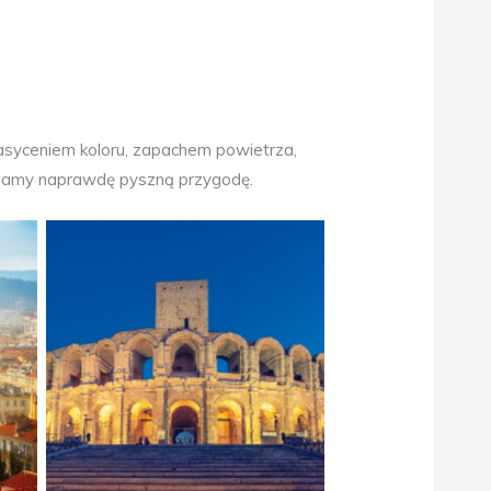
nasyceniem koloru, zapachem powietrza,
zymamy naprawdę pyszną przygodę.
Amfiteatr w Arles