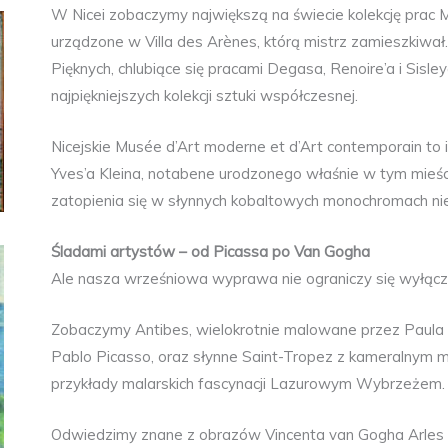
W Nicei zobaczymy największą na świecie kolekcję prac 
urządzone w Villa des Arènes, którą mistrz zamieszkiwa
Pięknych, chlubiące się pracami Degasa, Renoire’a i Sisle
najpiękniejszych kolekcji sztuki współczesnej.
Nicejskie Musée d’Art moderne et d’Art contemporain to
Yves’a Kleina, notabene urodzonego właśnie w tym mieśc
zatopienia się w słynnych kobaltowych monochromach nie
Śladami artystów – od Picassa po Van Gogha
Ale nasza wrześniowa wyprawa nie ograniczy się wyłączn
Zobaczymy Antibes, wielokrotnie malowane przez Paula S
Pablo Picasso, oraz słynne Saint-Tropez z kameralnym 
przykłady malarskich fascynacji Lazurowym Wybrzeżem. A
Odwiedzimy znane z obrazów Vincenta van Gogha Arles 