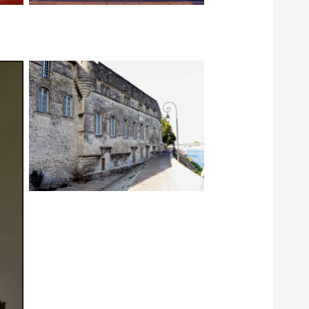
Arles, Musée Réattu
ica
0