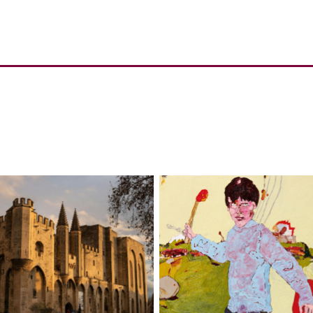
Philippe Perrot – La fête d
Pałac papieski w Awinionie
pères