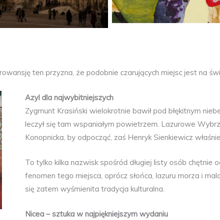
wansję ten przyzna, że podobnie czarujących miejsc jest na świ
Azyl dla najwybitniejszych
Zygmunt Krasiński wielokrotnie bawił pod błękitnym nieb
leczył się tam wspaniałym powietrzem. Lazurowe Wybrze
Konopnicka, by odpocząć, zaś Henryk Sienkiewicz właśnie
To tylko kilka nazwisk spośród długiej listy osób chętn
fenomen tego miejsca, oprócz słońca, lazuru morza i mal
się zatem wyśmienita tradycja kulturalna.
Nicea – sztuka w najpiękniejszym wydaniu