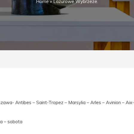
Home
»
Lazurowe Wybrzeże.
wa- Antibes – Saint-Tropez – Marsylia – Arles – Avinion – Aix
la – sobota