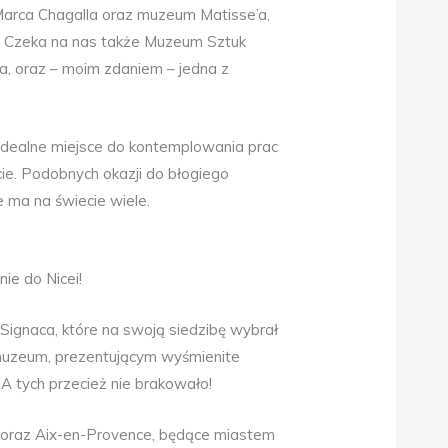
Marca Chagalla oraz muzeum Matisse’a,
ł. Czeka na nas także Muzeum Sztuk
ya, oraz – moim zdaniem – jedna z
 idealne miejsce do kontemplowania prac
ie. Podobnych okazji do błogiego
 ma na świecie wiele.
ie do Nicei!
ignaca, które na swoją siedzibę wybrał
muzeum, prezentującym wyśmienite
 tych przecież nie brakowało!
oraz Aix-en-Provence, będące miastem