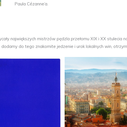
Paula Cézanne’a.
ycały największych mistrzów pędzla przełomu XIX i XX stulecia 
śli dodamy do tego znakomite jedzenie i urok lokalnych win, otr
Nicea
Ives Klein