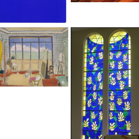
Henri Matisse’a – Wnętrze
pracowni w Nicei
Chapelle Matisse, foto- Mon
Arellano-Ongpin, CC BY 2.