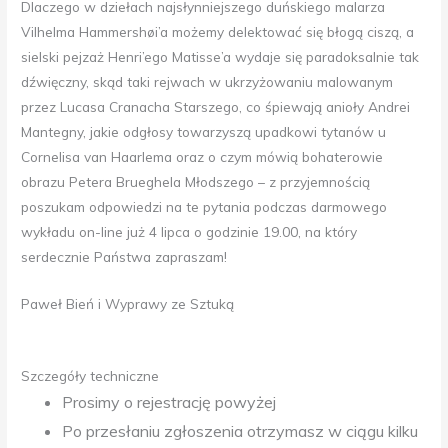
Dlaczego w dziełach najsłynniejszego duńskiego malarza
Vilhelma Hammershøi’a możemy delektować się błogą ciszą, a
sielski pejzaż Henri’ego Matisse’a wydaje się paradoksalnie tak
dźwięczny, skąd taki rejwach w ukrzyżowaniu malowanym
przez Lucasa Cranacha Starszego, co śpiewają anioły Andrei
Mantegny, jakie odgłosy towarzyszą upadkowi tytanów u
Cornelisa van Haarlema oraz o czym mówią bohaterowie
obrazu Petera Brueghela Młodszego – z przyjemnością
poszukam odpowiedzi na te pytania podczas darmowego
wykładu on-line już 4 lipca o godzinie 19.00, na który
serdecznie Państwa zapraszam!
Paweł Bień i Wyprawy ze Sztuką
Szczegóły techniczne
Prosimy o rejestrację powyżej
Po przesłaniu zgłoszenia otrzymasz w ciągu kilku