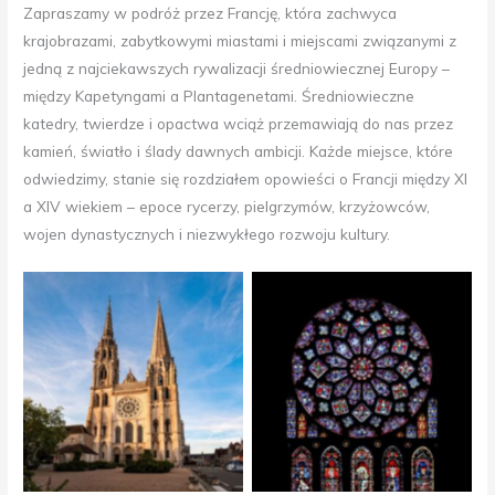
Zapraszamy w podróż przez Francję, która zachwyca
krajobrazami, zabytkowymi miastami i miejscami związanymi z
jedną z najciekawszych rywalizacji średniowiecznej Europy –
między Kapetyngami a Plantagenetami. Średniowieczne
katedry, twierdze i opactwa wciąż przemawiają do nas przez
kamień, światło i ślady dawnych ambicji. Każde miejsce, które
odwiedzimy, stanie się rozdziałem opowieści o Francji między XI
a XIV wiekiem – epoce rycerzy, pielgrzymów, krzyżowców,
wojen dynastycznych i niezwykłego rozwoju kultury.
Katedra w Chartres
Rozeta Katedry w Chartres