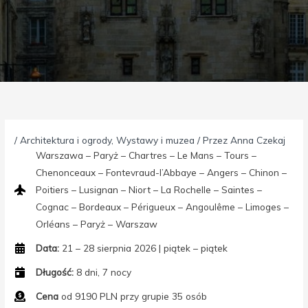
/
Architektura i ogrody
,
Wystawy i muzea
/ Przez
Anna Czekaj
Warszawa – Paryż – Chartres – Le Mans – Tours –
Chenonceaux – Fontevraud-l’Abbaye – Angers – Chinon –
Poitiers – Lusignan – Niort – La Rochelle – Saintes –
Cognac – Bordeaux – Périgueux – Angoulême – Limoges –
Orléans – Paryż – Warszaw
Data:
21 – 28 sierpnia 2026 | piątek – piątek
Długość:
8 dni, 7 nocy
Cena
od 9190 PLN przy grupie 35 osób