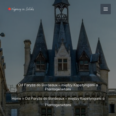
Przejdź
MAI
do
MEN
treści
Od Paryża do Bordeaux – między Kapetyngami a
Plantagenetami
Home
»
Od Paryża do Bordeaux – między Kapetyngami a
Plantagenetami