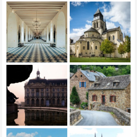
Wnętrze interior Château
Opactwo w Fontevrau
Średniowieczna wioska we
Bordeaux
Francji