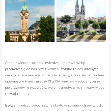
Katedra Saint Etienne,
Katedra Saint-André w
Limoges
Niort
Średniowieczne katedry, twierdze i opactwa wciąż
przemawiają do nas przez kamień, światło i ślady dawnych
ambicji. Każde miejsce, które odwiedzimy, stanie się rozdziałem
opowieści o Francji między XI a XIV wiekiem – epoce rycerzy,
pielgrzymów, krzyżowców, wojen dynastycznych i niezwykłego
rozwoju kultury.
Będziemy odczytywać historię ukrytą w romańskich portalach,