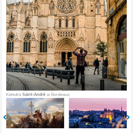
Katedra
Saint-André
w Bordeaux
Panorama Poitiers
Katedra w Chartres