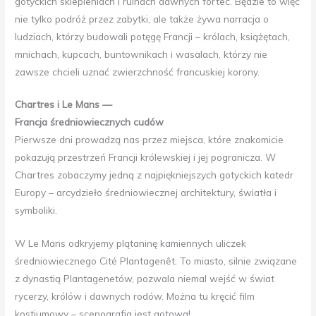
gotyckich sklepieniach i ruinach dawnych fortec. Będzie to więc
nie tylko podróż przez zabytki, ale także żywa narracja o
ludziach, którzy budowali potęgę Francji – królach, książętach,
mnichach, kupcach, buntownikach i wasalach, którzy nie
zawsze chcieli uznać zwierzchność francuskiej korony.
Chartres i Le Mans —
Francja średniowiecznych cudów
Pierwsze dni prowadzą nas przez miejsca, które znakomicie
pokazują przestrzeń Francji królewskiej i jej pogranicza. W
Chartres zobaczymy jedną z najpiękniejszych gotyckich katedr
Europy – arcydzieło średniowiecznej architektury, światła i
symboliki.
W Le Mans odkryjemy plątaninę kamiennych uliczek
średniowiecznego Cité Plantagenêt. To miasto, silnie związane
z dynastią Plantagenetów, pozwala niemal wejść w świat
rycerzy, królów i dawnych rodów. Można tu kręcić film
kostiumowy – scenografia jest gotowa!