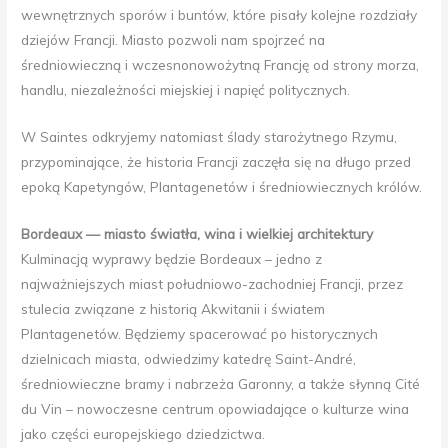
wewnętrznych sporów i buntów, które pisały kolejne rozdziały
dziejów Francji. Miasto pozwoli nam spojrzeć na
średniowieczną i wczesnonowożytną Francję od strony morza,
handlu, niezależności miejskiej i napięć politycznych.
W Saintes odkryjemy natomiast ślady starożytnego Rzymu,
przypominające, że historia Francji zaczęła się na długo przed
epoką Kapetyngów, Plantagenetów i średniowiecznych królów.
Bordeaux — miasto światła, wina i wielkiej architektury
Kulminacją wyprawy będzie Bordeaux – jedno z
najważniejszych miast południowo-zachodniej Francji, przez
stulecia związane z historią Akwitanii i światem
Plantagenetów. Będziemy spacerować po historycznych
dzielnicach miasta, odwiedzimy katedrę Saint-André,
średniowieczne bramy i nabrzeża Garonny, a także słynną Cité
du Vin – nowoczesne centrum opowiadające o kulturze wina
jako części europejskiego dziedzictwa.