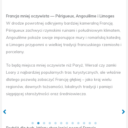
Francja mniej oczywista — Périgueux, Angoulême i Limoges
W drodze powrotnej odkryjemy bardziej kameralną Francję.
Périgueux zachwyci rzymskimi ruinami i południowym klimatem,
Angoulême pokaże swoje imponujące mury i romańską katedrę,
a Limoges przypomni o wielkiej tradycji francuskiego rzemiosła i
porcelany.
To będą miejsca mniej oczywiste niż Paryż, Wersal czy zamki
Loary z najbardziej popularnych tras turystycznych, ale właśnie
dlatego pozwolą zobaczyć Francję głębiej – jako kraj wielu
regionów, dawnych tożsamości, lokalnych tradycji i pamięci
sięgającej starożytności oraz średniowiecza.
Chinon
Brak podpisu
Podróż dla tych, którzy chcą lepiej poczuć Francję