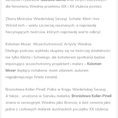
dla fenomenu Wiednia przełomu XIX i XX stulecia postaci.
Zbiory Mistrzów Wiedeńskiej Secesji: Schiele, Klimt i Inni
Wśród nich – wielu szczerzej nieznanych, a naprawdę
fascynujących twórców, których naprawdę warto odkryć.
Koloman Moser: Wszechstronność Artysty Wiednia
Dlatego podczas wykładu skupimy się na twórczej działalności
nie tylko Klimta i Schielego, ale bohaterem spotkania będzie
imponująco wszechstronny projektant i malarz –
Koloman
Moser
(będący notabene, moim zdaniem, autorem
najpiękniejszego fotela świata).
Bronisława Koller-Pinell: Polka w Kręgu Wiedeńskiej Secesji
A także… urodzona w Sanoku malarka,
Bronisława Koller-Pinell
znana w secesyjnym Wiedniu jako Broncia, a dziś ceniona jako
jedna z czołowych malarek austriackich początku XX stulecia.