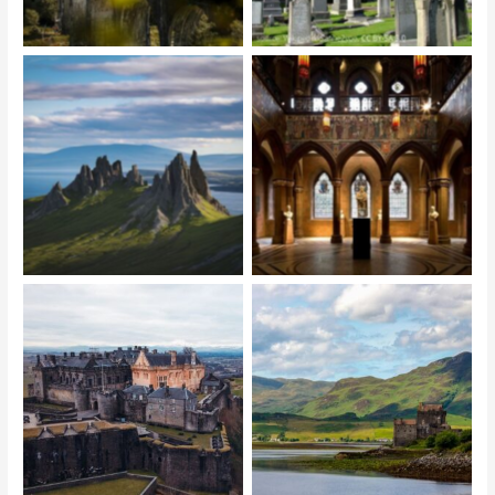
Szkocka Narodowa Galeria
scotlands highlands
Portretów
Stirling Castle
Eilean Donan Castle