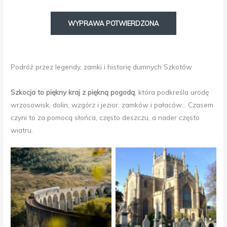
WYPRAWA POTWIERDZONA
Podróż przez legendy, zamki i historię dumnych Szkotów
Szkocja to piękny kraj z piękną pogodą
, która podkreśla urodę
wrzosowisk, dolin, wzgórz i jezior, zamków i pałaców… Czasem
czyni to za pomocą słońca, często deszczu, a nader często
wiatru.
Glenfinnan Viaduct
Dunfermline Abbey