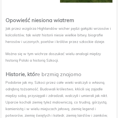
Opowieść niesiona wiatrem
Jak przez wzgórza Highlandów wicher pędzi gałązki wrzosów i
kolcolistów, tak wiatr historii niesie wielkie bitwy, biografie
herosów i uczonych, poetów i królów przez szkockie dzieje.
Można się w tym wichrze doszukać wielu analogii między
historią Polski a historią Szkocji.
Historie, któr
e brzmią znajomo
Podobnie jak my, Szkoci przez całe wieki walczyli o własną,
odrębną tożsamość. Budowali królestwo, kłócili się zajadle
między sobą, przysięgali i zdradzali, walczyli i umierali jak nikt.
Uparcie kochali ziemię tyleż malowniczą, co trudną, górzystą,
kamienistą i w wielu miejscach jałową, ziemię legend i
potworów, ziemię świętych i katedr, ziemię laird’ów i zamków,