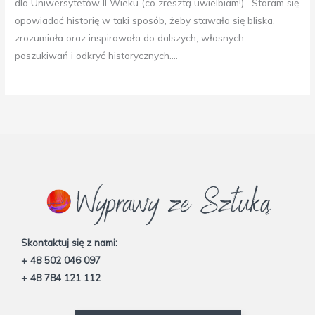
dla Uniwersytetów II Wieku (co zresztą uwielbiam!). Staram się
opowiadać historię w taki sposób, żeby stawała się bliska,
zrozumiała oraz inspirowała do dalszych, własnych
poszukiwań i odkryć historycznych….
Skontaktuj się z nami:
+ 48 502 046 097
+ 48 784 121 112