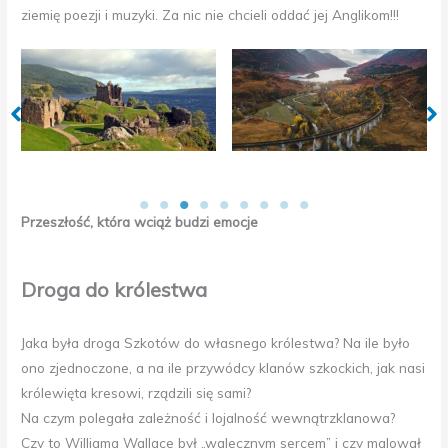
ziemię poezji i muzyki. Za nic nie chcieli oddać jej Anglikom!!!
Castle
Glenfinnan Viaduct
Eilean Donan Ca
Przeszłość, która wciąż budzi emocje
Droga do królestwa
Jaka była droga Szkotów do własnego królestwa? Na ile było
ono zjednoczone, a na ile przywódcy klanów szkockich, jak nasi
królewięta kresowi, rządzili się sami?
Na czym polegała zależność i lojalność wewnątrzklanowa?
Czy to Williama Wallace był „walecznym sercem” i czy malował