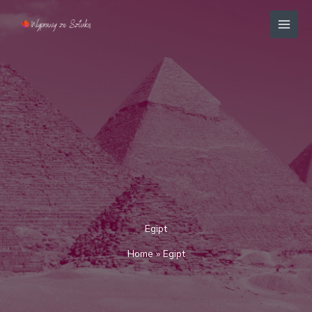
Przejdź
MAI
do
MEN
treści
Egipt
Home
»
Egipt