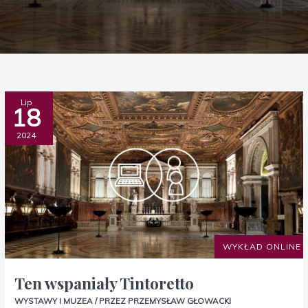
Ten
Lip
18
wspaniały
Tintoretto
2024
WYKŁAD ONLINE
Ten wspaniały Tintoretto
WYSTAWY I MUZEA
/ PRZEZ
PRZEMYSŁAW GŁOWACKI