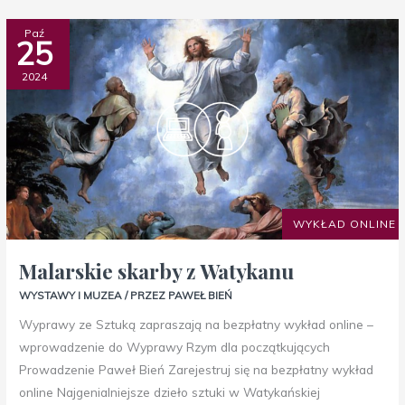
Malarskie
Paź
25
skarby
z
2024
Watykanu
WYKŁAD ONLINE
Malarskie skarby z Watykanu
WYSTAWY I MUZEA
/ PRZEZ
PAWEŁ BIEŃ
Wyprawy ze Sztuką zapraszają na bezpłatny wykład online –
wprowadzenie do Wyprawy Rzym dla początkujących
Prowadzenie Paweł Bień Zarejestruj się na bezpłatny wykład
online Najgenialniejsze dzieło sztuki w Watykańskiej