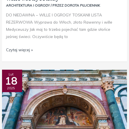
ARCHITEKTURA I OGRODY
/ PRZEZ
DOROTA PŁUCIENNIK
DO NIEDAWNA – WILLE I OGROGY TOSKANII LISTA
REZERWOWA Wyprawa do Włoch, złoto Rawenny i wille
Medyceuszy Jak maj to trzeba pojechać tam gdzie słońce
jaśniej świeci. Oczywiście będą to
Czytaj więcej »
Florenckie
Lut
18
zachwyty
2025