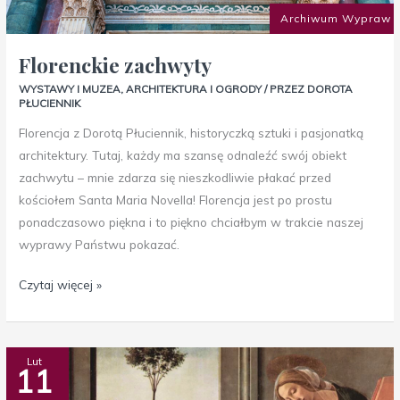
Archiwum Wypraw
Florenckie zachwyty
WYSTAWY I MUZEA
,
ARCHITEKTURA I OGRODY
/ PRZEZ
DOROTA
PŁUCIENNIK
Florencja z Dorotą Płuciennik, historyczką sztuki i pasjonatką
architektury. Tutaj, każdy ma szansę odnaleźć swój obiekt
zachwytu – mnie zdarza się nieszkodliwie płakać przed
kościołem Santa Maria Novella! Florencja jest po prostu
ponadczasowo piękna i to piękno chciałbym w trakcie naszej
wyprawy Państwu pokazać.
Czytaj więcej »
Florencja
Lut
11
dla