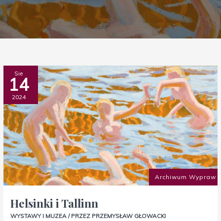
Helsinki
Sie
14
i
Tallinn
2024
Archiwum Wypraw
Helsinki i Tallinn
WYSTAWY I MUZEA
/ PRZEZ
PRZEMYSŁAW GŁOWACKI