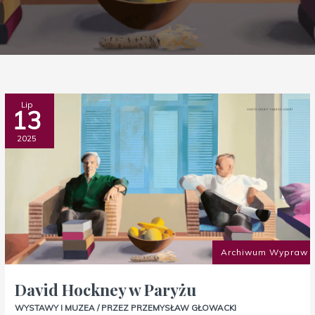
David
Lip
13
Hockney
w
2025
Paryżu
Archiwum Wypraw
David Hockney w Paryżu
WYSTAWY I MUZEA
/ PRZEZ
PRZEMYSŁAW GŁOWACKI