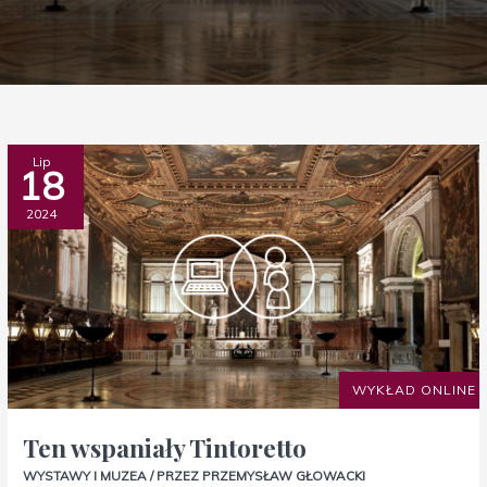
Ten
Lip
18
wspaniały
Tintoretto
2024
WYKŁAD ONLINE
Ten wspaniały Tintoretto
WYSTAWY I MUZEA
/ PRZEZ
PRZEMYSŁAW GŁOWACKI