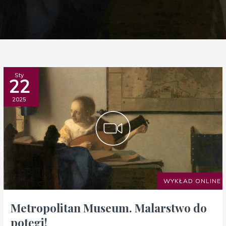
Metropolitan
Sty
22
Museum.
Malarstwo
2025
do
potęgi!
WYKŁAD ONLINE
Metropolitan Museum. Malarstwo do
potęgi!