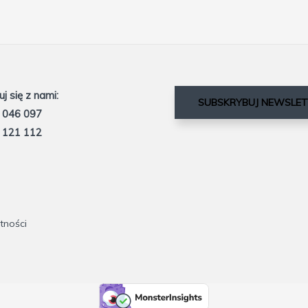
j się z nami:
SUBSKRYBUJ NEWSLET
 046 097
 121 112
tności