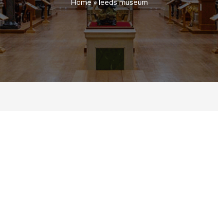
Home
»
leeds museum