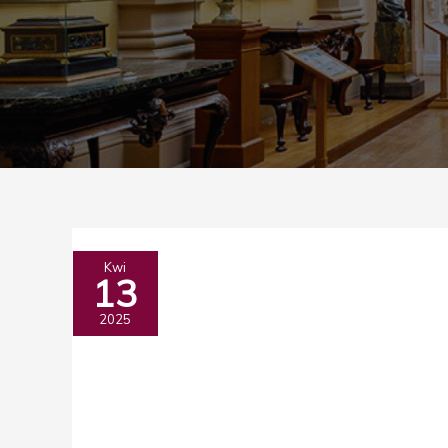
Skarby
Kwi
13
angielskich
muzeów
2025