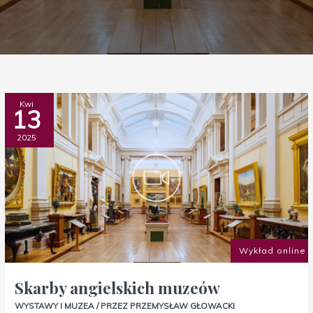
Skarby
Kwi
13
angielskich
muzeów
2025
Wykład online
Skarby angielskich muzeów
WYSTAWY I MUZEA
/ PRZEZ
PRZEMYSŁAW GŁOWACKI