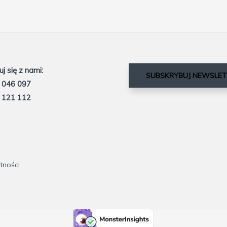
j się z nami:
SUBSKRYBUJ NEWSLET
 046 097
 121 112
tności