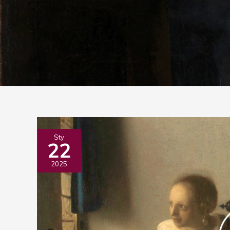
Metropolitan
Sty
22
Museum.
Malarstwo
2025
do
potęgi!