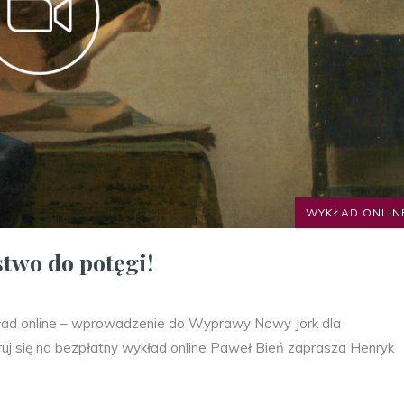
WYKŁAD ONLIN
two do potęgi!
ład online – wprowadzenie do Wyprawy Nowy Jork dla
uj się na bezpłatny wykład online Paweł Bień zaprasza Henryk