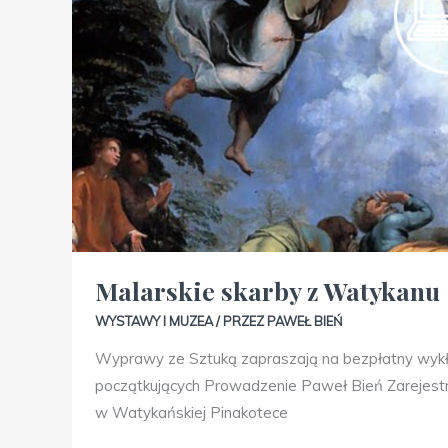
Malarskie skarby z Watykanu
WYSTAWY I MUZEA
/ PRZEZ
PAWEŁ BIEŃ
Wyprawy ze Sztuką zapraszają na bezpłatny wyk
początkujących Prowadzenie Paweł Bień Zarejestruj
w Watykańskiej Pinakotece