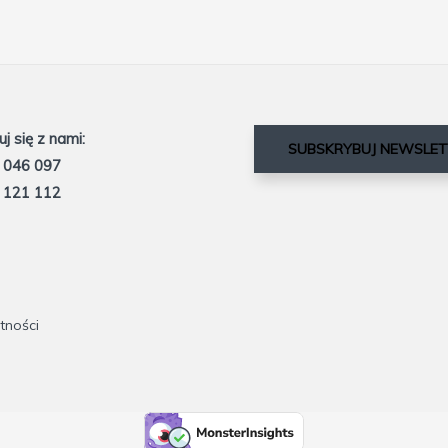
j się z nami:
SUBSKRYBUJ NEWSLET
 046 097
 121 112
tności