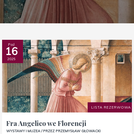
Fra
Paź
16
Angelico
we
2025
Florencji
LISTA REZERWOWA
Fra Angelico we Florencji
WYSTAWY I MUZEA
/ PRZEZ
PRZEMYSŁAW GŁOWACKI