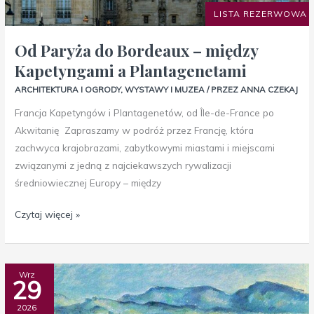
LISTA REZERWOWA
Plantagenetami
Od Paryża do Bordeaux – między
Kapetyngami a Plantagenetami
ARCHITEKTURA I OGRODY
,
WYSTAWY I MUZEA
/ PRZEZ
ANNA CZEKAJ
Francja Kapetyngów i Plantagenetów, od Île-de-France po
Akwitanię Zapraszamy w podróż przez Francję, która
zachwyca krajobrazami, zabytkowymi miastami i miejscami
związanymi z jedną z najciekawszych rywalizacji
średniowiecznej Europy – między
Czytaj więcej »
Matisse
Wrz
29
i
inni
2026