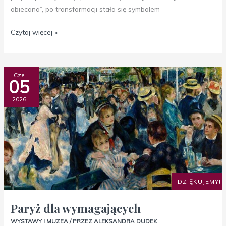
obiecana”, po transformacji stała się symbolem
Czytaj więcej »
Paryż
Cze
05
dla
wymagających
2026
DZIĘKUJEMY!
Paryż dla wymagających
WYSTAWY I MUZEA
/ PRZEZ
ALEKSANDRA DUDEK