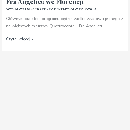
Fra Angelico we Florencji
WYSTAWY I MUZEA
/ PRZEZ
PRZEMYSŁAW GŁOWACKI
Głównym punktem programu będzie wielka wystawa jednego z
największych mistrzów Quattrocenta – Fra Angelica.
Czytaj więcej »
Kraków
Maj
16
współczesny.
Weekend
2025
ze
sztuką
Archiwum Wypraw