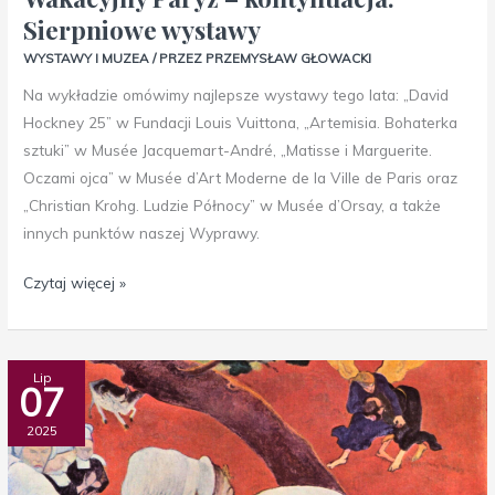
Sierpniowe wystawy
WYSTAWY I MUZEA
/ PRZEZ
PRZEMYSŁAW GŁOWACKI
Na wykładzie omówimy najlepsze wystawy tego lata: „David
Hockney 25” w Fundacji Louis Vuittona, „Artemisia. Bohaterka
sztuki” w Musée Jacquemart-André, „Matisse i Marguerite.
Oczami ojca” w Musée d’Art Moderne de la Ville de Paris oraz
„Christian Krohg. Ludzie Północy” w Musée d’Orsay, a także
innych punktów naszej Wyprawy.
Czytaj więcej »
Bretania.
Lip
07
Szlakiem
Gauguina
2025