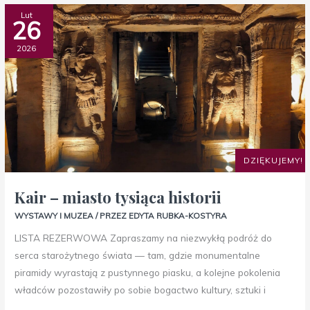
Kair
Lut
26
–
miasto
2026
tysiąca
historii
DZIĘKUJEMY!
Kair – miasto tysiąca historii
WYSTAWY I MUZEA
/ PRZEZ
EDYTA RUBKA-KOSTYRA
LISTA REZERWOWA Zapraszamy na niezwykłą podróż do
serca starożytnego świata — tam, gdzie monumentalne
piramidy wyrastają z pustynnego piasku, a kolejne pokolenia
władców pozostawiły po sobie bogactwo kultury, sztuki i