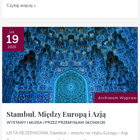
Czytaj więcej »
Stambuł.
Lis
19
Między
Europą
2025
i
Azją
Archiwum Wypraw
Stambuł. Między Europą i Azją
WYSTAWY I MUZEA
/ PRZEZ
PRZEMYSŁAW GŁOWACKI
LISTA REZERWOWA Stambuł – miasto na styku Europy i Azji