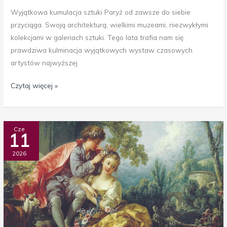
Wyjątkowa kumulacja sztuki Paryż od zawsze do siebie
przyciąga. Swoją architekturą, wielkimi muzeami, niezwykłymi
kolekcjami w galeriach sztuki. Tego lata trafia nam się
prawdziwa kulminacja wyjątkowych wystaw czasowych
artystów najwyższej
Czytaj więcej »
Flirt,
Cze
11
puder
i
2026
rocaille,
czyli
rokokowa
Bawaria