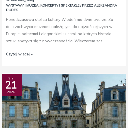
WYSTAWY I MUZEA
,
KONCERTY I SPEKTAKLE
/ PRZEZ
ALEKSANDRA
DUDEK
Ponadczasowa stolica kultury Wiedeń ma dwie twarze. Za
dnia zachwyca muzeami należącymi do najważniejszych w
Europie, pałacami i eleganckimi ulicami, na których historia
sztuki spotyka się z nowoczesnością. Wieczorem zaś
Czytaj więcej »
Od
Sie
21
Paryża
do
2026
Bordeaux
–
między
Kapetyngami
a