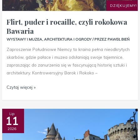
DZIĘKUJEMY!
Flirt, puder i rocaille, czyli rokokowa
Bawaria
WYSTAWY I MUZEA
,
ARCHITEKTURA I OGRODY
/ PRZEZ
PAWEŁ BIEŃ
Zaproszenie Południowe Niemcy to kraina pełna nieodkrytych
skarbów, gdzie pałace i muzea odsłaniają swoje tajemnice,
zapraszając do zanurzenia się w fascynującą historię sztuki i
architektury. Kontrowersyjny Barok i Rokoko –
Czytaj więcej »
Tajemnicza
Lip
11
Bretania
Gauguina
2026