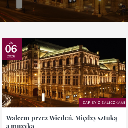
Walcem
Lis
06
przez
Wiedeń.
2026
Między
sztuką
a
muzyką
ZAPISY Z ZALICZKAMI
Walcem przez Wiedeń. Między sztuką
a muzyką