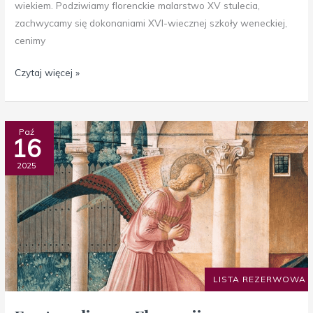
wiekiem. Podziwiamy florenckie malarstwo XV stulecia,
zachwycamy się dokonaniami XVI-wiecznej szkoły weneckiej,
cenimy
Czytaj więcej »
Fra
Paź
16
Angelico
we
2025
Florencji
LISTA REZERWOWA