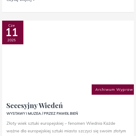
Secesyjny
Cze
11
Wiedeń
2025
Archiwum Wypraw
Secesyjny Wiedeń
WYSTAWY I MUZEA
/ PRZEZ
PAWEŁ BIEŃ
Złoty wiek sztuki europejskiej – fenomen Wiednia Każde
ważne dla europejskiej sztuki miasto szczyci się swoim złotym