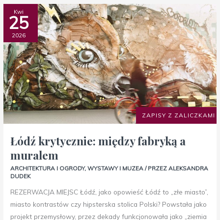
Łódź
Kwi
25
krytycznie:
między
2026
fabryką
a
muralem
ZAPISY Z ZALICZKAMI
Łódź krytycznie: między fabryką a
muralem
ARCHITEKTURA I OGRODY
,
WYSTAWY I MUZEA
/ PRZEZ
ALEKSANDRA
DUDEK
REZERWACJA MIEJSC Łódź, jako opowieść Łódź to „złe miasto”,
miasto kontrastów czy hipsterska stolica Polski? Powstała jako
projekt przemysłowy, przez dekady funkcjonowała jako „ziemia