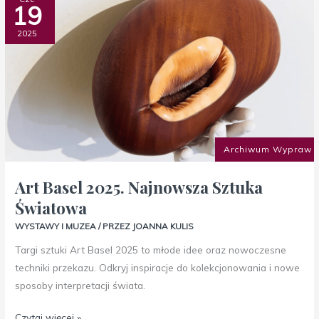
19
Basel
2025.
2025
Najnowsza
Sztuka
Światowa
Archiwum Wypraw
Art Basel 2025. Najnowsza Sztuka
Światowa
WYSTAWY I MUZEA
/ PRZEZ
JOANNA KULIS
Targi sztuki Art Basel 2025 to młode idee oraz nowoczesne
techniki przekazu. Odkryj inspiracje do kolekcjonowania i nowe
sposoby interpretacji świata.
Czytaj więcej »